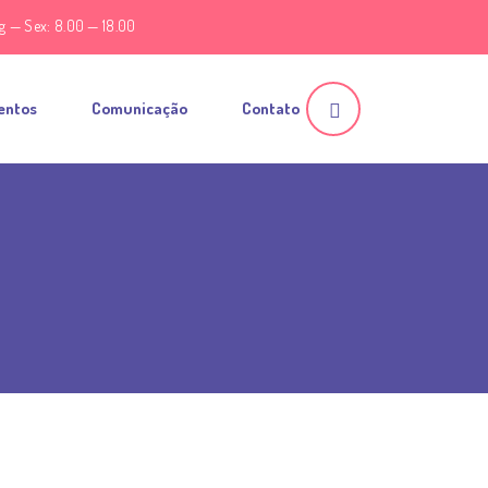
g — Sex: 8.00 — 18.00
entos
Comunicação
Contato