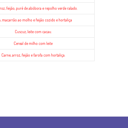
roz, feijão, purê de abóbora e repolho verde ralado.
, macarrão ao molho e feijão cozido e hortaliça
Cuscuz, leite com cacau.
Cereal de milho com leite
Carne, arroz, feijão e farofa com hortaliça.