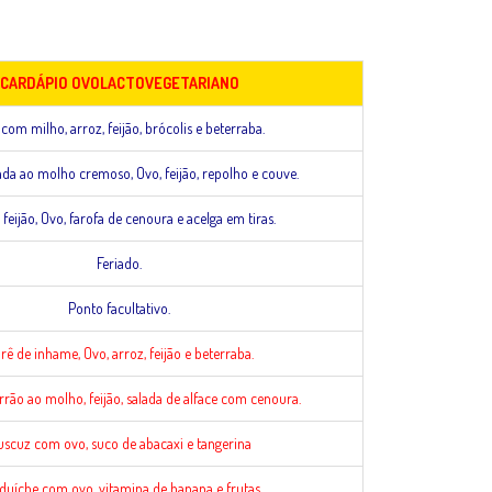
CARDÁPIO OVOLACTOVEGETARIANO
com milho, arroz, feijão, brócolis e beterraba.
da ao molho cremoso, Ovo, feijão, repolho e couve.
 feijão, Ovo, farofa de cenoura e acelga em tiras.
Feriado.
Ponto facultativo.
rê de inhame, Ovo, arroz, feijão e beterraba.
rão ao molho, feijão, salada de alface com cenoura.
scuz com ovo, suco de abacaxi e tangerina
duíche com ovo, vitamina de banana e frutas.