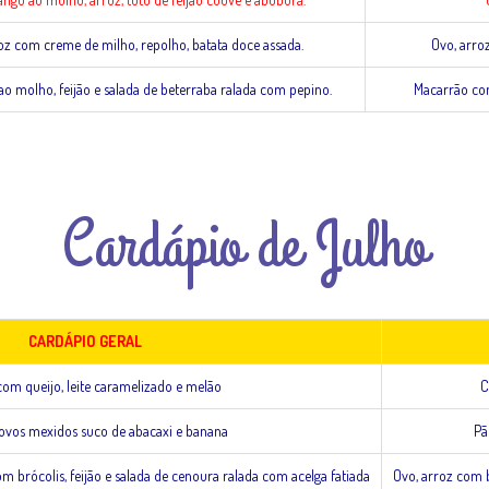
z com creme de milho, repolho, batata doce assada.
Ovo, arro
o molho, feijão e salada de beterraba ralada com pepino.
Macarrão com
Cardápio de Julho
CARDÁPIO GERAL
om queijo, leite caramelizado e melão
C
vos mexidos suco de abacaxi e banana
Pã
m brócolis, feijão e salada de cenoura ralada com acelga fatiada
Ovo, arroz com b