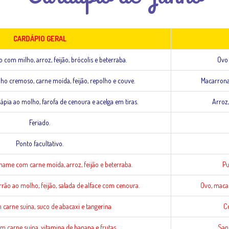
CARDÁPIO GERAL
com milho, arroz, feijão, brócolis e beterraba.
Ovo 
o cremoso, carne moída, feijão, repolho e couve.
Macarrona
 tilápia ao molho, farofa de cenoura e acelga em tiras.
Arroz,
Feriado.
Ponto facultativo.
hame com carne moída, arroz, feijão e beterraba.
Pu
rrão ao molho, feijão, salada de alface com cenoura.
Ovo, macar
carne suína, suco de abacaxi e tangerina
Cu
 carne suína, vitamina de banana e frutas.
San