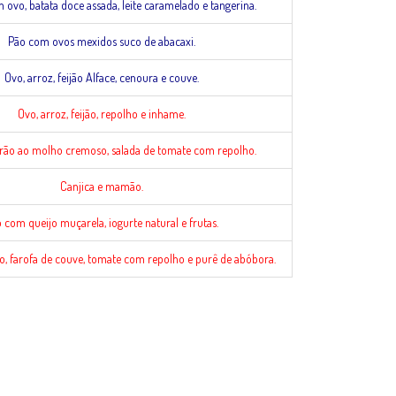
ovo, batata doce assada, leite caramelado e tangerina.
Pão com ovos mexidos suco de abacaxi.
Ovo, arroz, feijão Alface, cenoura e couve.
Ovo, arroz, feijão, repolho e inhame.
rão ao molho cremoso, salada de tomate com repolho.
Canjica e mamão.
 com queijo muçarela, iogurte natural e frutas.
jão, farofa de couve, tomate com repolho e purê de abóbora.