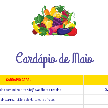
Cardápio de Maio
CARDÁPIO GERAL
ho com milho, arroz, feijão, abóbora e repolho.
Ov
ho, arroz, feijão, polenta, tomate e frutas.