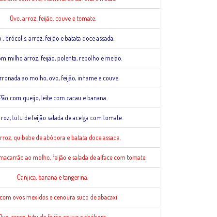
Ovo, arroz, feijão, couve e tomate.
 , brócolis, arroz, feijão e batata doce assada.
m milho arroz, feijão, polenta, repolho e melão.
ronada ao molho, ovo, feijão, inhame e couve.
Pão com queijo, leite com cacau e banana.
rroz, tutu de feijão salada de acelga com tomate.
arroz, quibebe de abóbora e batata doce assada.
acarrão ao molho, feijão e salada de alface com tomate.
Canjica, banana e tangerina.
com ovos mexidos e cenoura suco de abacaxi
Ovo, arroz, tutu de feijão couve e abóbora.