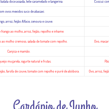
batata doce assada, leite caramelado e tangerina.
Cuscuz com 
om ovos mexidos suco de abacaxi.
ngo, arroz, feijão Alface, cenoura e couve.
frango ao molho, arroz, feijão, repolho e inhame.
 ao molho cremoso, salada de tomate com repolho.
Ovo, macar
Canjica e mamão.
eijo muçarela, iogurte natural e frutas.
Pão
 feijão, farofa de couve, tomate com repolho e purê de abóbora.
Ovo, arroz, fei
Cardápio de Junho