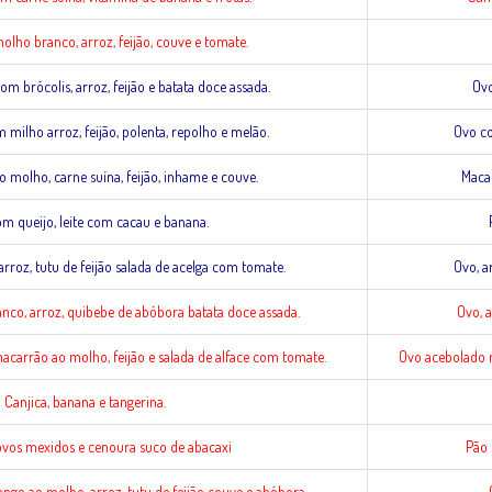
lho branco, arroz, feijão, couve e tomate.
m brócolis, arroz, feijão e batata doce assada.
Ovo
milho arroz, feijão, polenta, repolho e melão.
Ovo co
 molho, carne suína, feijão, inhame e couve.
Macar
m queijo, leite com cacau e banana.
rroz, tutu de feijão salada de acelga com tomate.
Ovo, a
co, arroz, quibebe de abóbora batata doce assada.
Ovo, 
arrão ao molho, feijão e salada de alface com tomate.
Ovo acebolado m
Canjica, banana e tangerina.
vos mexidos e cenoura suco de abacaxi
Pão 
ngo ao molho, arroz, tutu de feijão couve e abóbora.