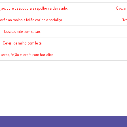
eijão, purê de abóbora e repolho verde ralado.
Ovo, ar
rrão ao molho e feijão cozido e hortaliça
Ovo
Cuscuz, leite com cacau.
Cereal de milho com leite
 arroz, feijão e farofa com hortaliça.