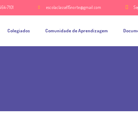
464-7101
escolaclasse115norte@gmail.com
Se
Colegiados
Comunidade de Aprendizagem
Docum