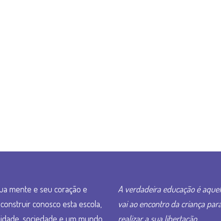
ua mente e seu coração e
A verdadeira educação é aque
construir conosco esta escola,
vai ao encontro da criança par
idade, sociedade e um mundo
realizar a sua libertação.