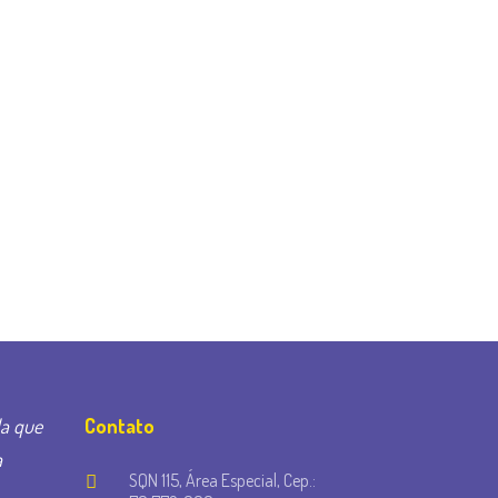
la que
Contato
a
SQN 115, Área Especial, Cep.: