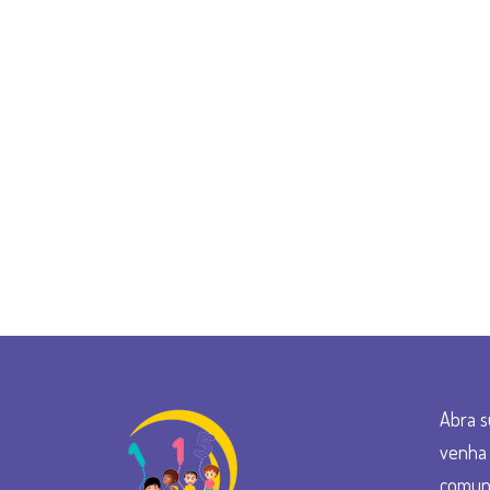
Abra s
venha 
comun