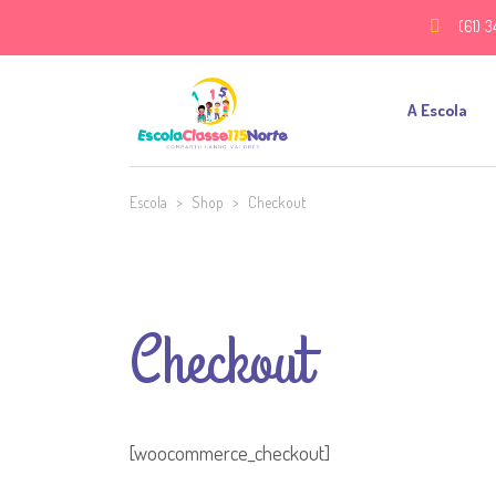
(61) 3
A Escola
Escola
>
Shop
>
Checkout
Checkout
[woocommerce_checkout]