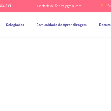
464-7101
escolaclasse115norte@gmail.com
Se
Colegiados
Comunidade de Aprendizagem
Docum