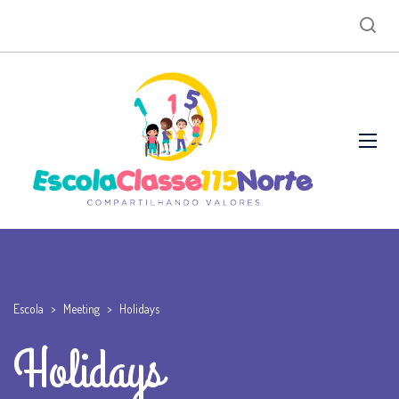
Escola
>
Meeting
>
Holidays
Holidays