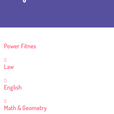
Power Fitnes
Law
English
Math & Geometry