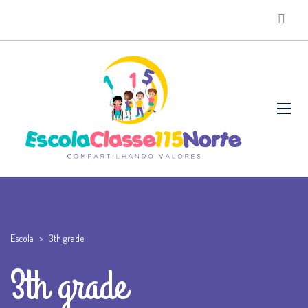
Escola
>
3th grade
3th grade