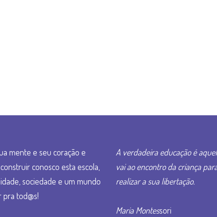
ua mente e seu coração e
A verdadeira educação é aque
construir conosco esta escola,
vai ao encontro da criança par
idade, sociedade e um mundo
realizar a sua libertação.
 pra tod@s!
Maria Montes
sori