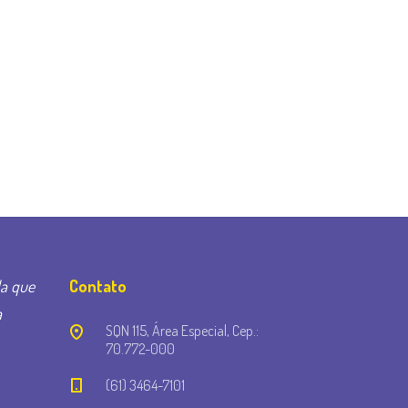
la que
Contato
a
SQN 115, Área Especial, Cep.:
70.772-000
(61) 3464-7101