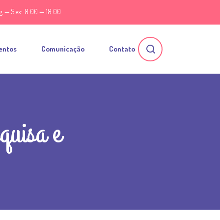
g — Sex: 8.00 — 18.00
entos
Comunicação
Contato
squisa e