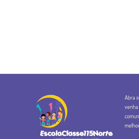
Abra s
venha 
comun
melhor