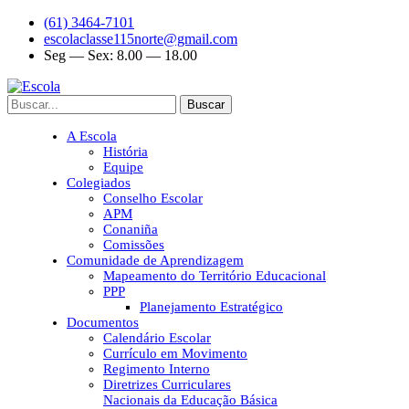
(61) 3464-7101
escolaclasse115norte@gmail.com
Seg — Sex: 8.00 — 18.00
Buscar
A Escola
História
Equipe
Colegiados
Conselho Escolar
APM
Conaniña
Comissões
Comunidade de Aprendizagem
Mapeamento do Território Educacional
PPP
Planejamento Estratégico
Documentos
Calendário Escolar
Currículo em Movimento
Regimento Interno
Diretrizes Curriculares
Nacionais da Educação Básica