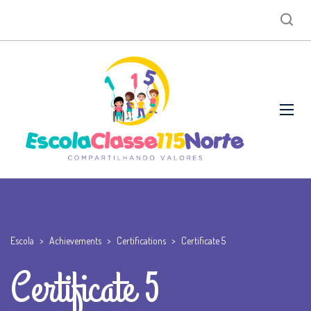
Escola
>
Achievements
>
Certifications
>
Certificate 5
Certificate 5