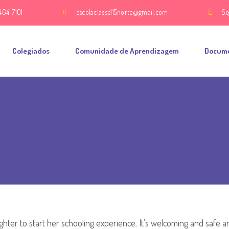
464-7101
escolaclasse115norte@gmail.com
Se
Colegiados
Comunidade de Aprendizagem
Docum
ghter to start her schooling experience. It’s welcoming and safe 