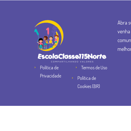
Abra s
venha 
comun
melhor
Política de
Termos de Uso
Privacidade
Política de
Cookies (BR)