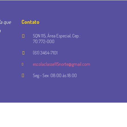
la que
Contato
a
SQN 115, Área Especial, Cep.:
70.772-000
(61) 3464-7101
escolaclasse115norte@gmail.com
Seg - Sex: 08:00 às 18:00