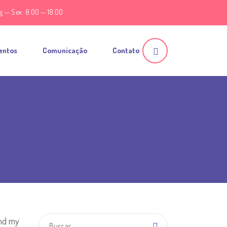
g — Sex: 8.00 — 18.00
entos
Comunicação
Contato
and my