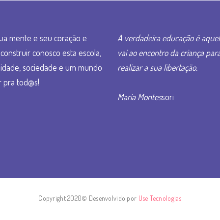
ua mente e seu coração e
A verdadeira educação é aque
construir conosco esta escola,
vai ao encontro da criança par
idade, sociedade e um mundo
realizar a sua libertação.
 pra tod@s!
Maria Montes
sori
Copyright 2020© Desenvolvido por
Use Tecnologias