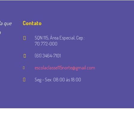
la que
Contato
a
SQN 115, Área Especial, Cep.:
70.772-000
(61) 3464-7101
escolaclasse115norte@gmail.com
Seg - Sex: 08:00 às 18:00