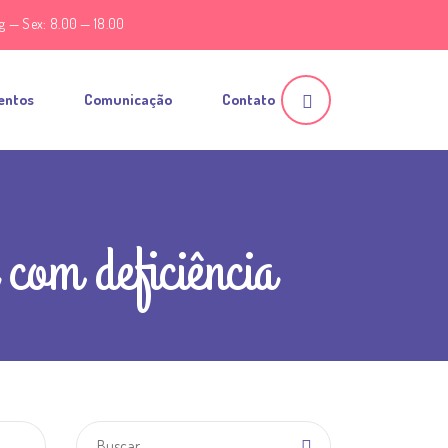
g — Sex: 8.00 — 18.00
entos
Comunicação
Contato
com deficiência