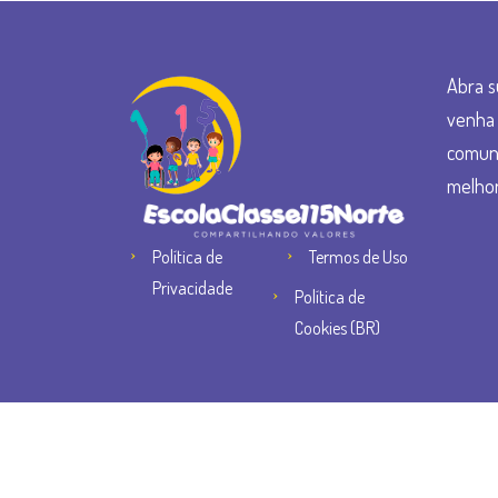
Abra s
venha 
comun
melhor
Política de
Termos de Uso
Privacidade
Política de
Cookies (BR)