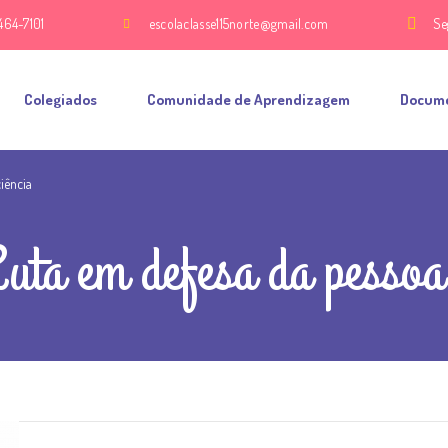
464-7101
escolaclasse115norte@gmail.com
Se
Colegiados
Comunidade de Aprendizagem
Docum
iência
uta em defesa da pessoa 