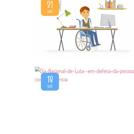
21
set
18
set