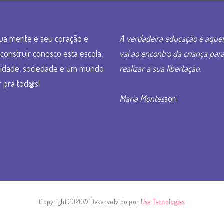
ua mente e seu coração e
A verdadeira educação é aque
construir conosco esta escola,
vai ao encontro da criança par
idade, sociedade e um mundo
realizar a sua libertação.
 pra tod@s!
Maria Montes
sori
Copyright 2020© Desenvolvido por
Use Tecnologias