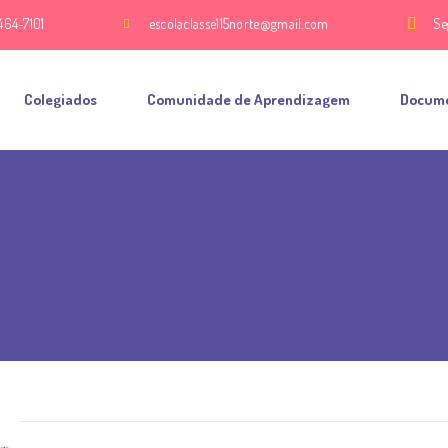
464-7101
escolaclasse115norte@gmail.com
Se
Colegiados
Comunidade de Aprendizagem
Docum