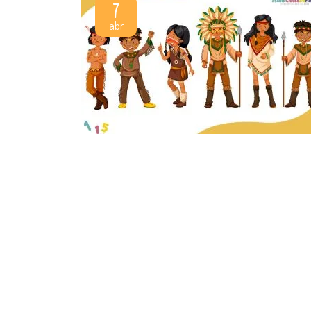
7
abr