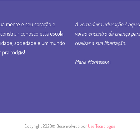
ua mente e seu coração e
A verdadeira educação é aque
construir conosco esta escola,
vai ao encontro da criança par
idade, sociedade e um mundo
realizar a sua libertação.
 pra tod@s!
Maria Montes
sori
Copyright 2020© Desenvolvido por
Use Tecnologias