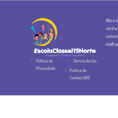
Abra s
venha 
comun
melhor
Política de
Termos de Uso
Privacidade
Política de
Cookies (BR)