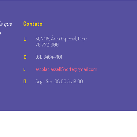
la que
Contato
a
SQN 115, Área Especial, Cep.:
70.772-000
(61) 3464-7101
escolaclasse115norte@gmail.com
Seg - Sex: 08:00 às 18:00