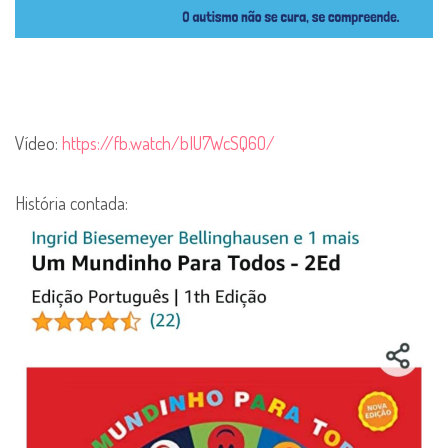
Vídeo:
https://fb.watch/bIU7WcSQ6O/
História contada: