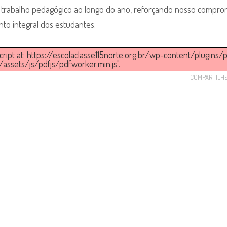
o o trabalho pedagógico ao longo do ano, reforçando nosso compro
to integral dos estudantes.
script at: https://escolaclasse115norte.org.br/wp-content/plugins/
ssets/js/pdfjs/pdf.worker.min.js".
COMPARTILH