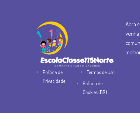
Abra s
venha 
comun
melhor
Política de
Termos de Uso
Privacidade
Política de
Cookies (BR)