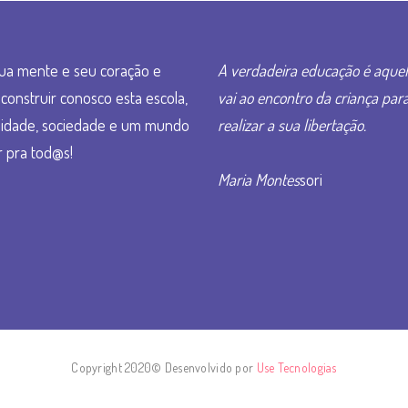
ua mente e seu coração e
A verdadeira educação é aque
construir conosco esta escola,
vai ao encontro da criança par
idade, sociedade e um mundo
realizar a sua libertação.
 pra tod@s!
Maria Montes
sori
Copyright 2020© Desenvolvido por
Use Tecnologias