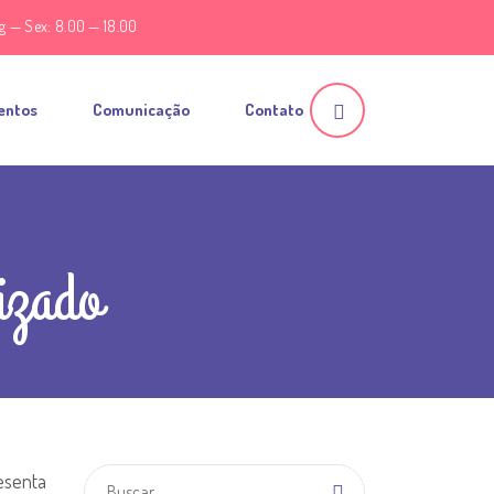
g — Sex: 8.00 — 18.00
entos
Comunicação
Contato
izado
esenta