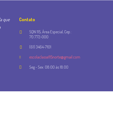
la que
Contato
a
SQN 115, Área Especial, Cep.:
70.772-000
(61) 3464-7101
escolaclasse115norte@gmail.com
Seg - Sex: 08:00 às 18:00