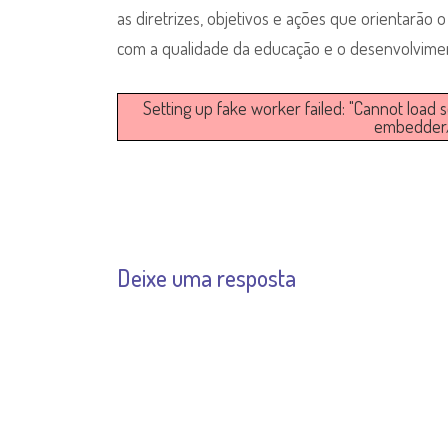
as diretrizes, objetivos e ações que orientarã
com a qualidade da educação e o desenvolvimen
Setting up fake worker failed: "Cannot load 
embedder/a
Deixe uma resposta